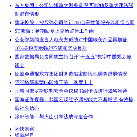
东方集团：公司涉嫌重大财务造假 可能触及重大违法强
制退市情形
莲花控股：控股孙公司签订200台高性能服务器租赁合同
ST熊猫：延期回复上交所监管工作函
公安部新闻发言人就美方威胁对中国输美产品再加征
10%关税表示强烈不满和坚决反对
国家数据局负责同志主持召开“十五五”数字中国规划座
谈会
证监会通报东方集团财务造假案阶段性调查进展情况
阿维塔新车型06即将于第二季度上市
王毅同俄罗斯联邦安全会议秘书绍伊古进行战略沟通
国海证券夏磊：我国宏观经济调控能力不断增强 有效提
振社会信心
涂鸦智能：与火山引擎达成深度合作
区快洞察
频道栏目