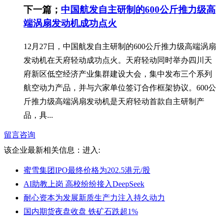
下一篇；
中国航发自主研制的600公斤推力级高
端涡扇发动机成功点火
12月27日，中国航发自主研制的600公斤推力级高端涡扇
发动机在天府轻动成功点火。天府轻动同时举办四川天
府新区低空经济产业集群建设大会，集中发布三个系列
航空动力产品，并与六家单位签订合作框架协议。600公
斤推力级高端涡扇发动机是天府轻动首款自主研制产
品，具...
留言咨询
该企业最新相关信息：
进入:
蜜雪集团IPO最终价格为202.5港元/股
AI助教上岗 高校纷纷接入DeepSeek
耐心资本为发展新质生产力注入持久动力
国内期货夜盘收盘 铁矿石跌超1%