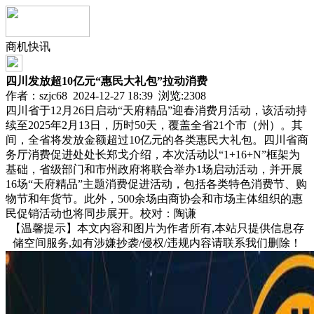
商机快讯
四川发放超10亿元“惠民大礼包”拉动消费
作者：szjc68 2024-12-27 18:39 浏览:
2308
四川省于12月26日启动“天府精品”迎春消费月活动，该活动持
续至2025年2月13日，历时50天，覆盖全省21个市（州）。其
间，全省将发放金额超过10亿元的各类惠民大礼包。四川省商
务厅消费促进处处长郑戈介绍，本次活动以“1+16+N”框架为
基础，省级部门和市州政府将联合举办1场启动活动，并开展
16场“天府精品”主题消费促进活动，包括各类特色消费节、购
物节和年货节。此外，500余场由商协会和市场主体组织的惠
民促销活动也将同步展开。校对：陶谦
【温馨提示】本文内容和图片为作者所有,本站只提供信息存
储空间服务,如有涉嫌抄袭/侵权/违规内容请联系我们删除！