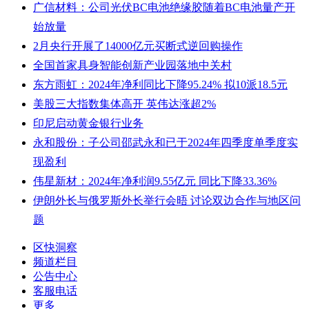
广信材料：公司光伏BC电池绝缘胶随着BC电池量产开
始放量
2月央行开展了14000亿元买断式逆回购操作
全国首家具身智能创新产业园落地中关村
东方雨虹：2024年净利同比下降95.24% 拟10派18.5元
美股三大指数集体高开 英伟达涨超2%
印尼启动黄金银行业务
永和股份：子公司邵武永和已于2024年四季度单季度实
现盈利
伟星新材：2024年净利润9.55亿元 同比下降33.36%
伊朗外长与俄罗斯外长举行会晤 讨论双边合作与地区问
题
区快洞察
频道栏目
公告中心
客服电话
更多