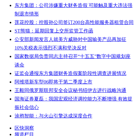
东方集团：公司涉嫌重大财务造假 可能触及重大违法强
制退市情形
莲花控股：控股孙公司签订200台高性能服务器租赁合同
ST熊猫：延期回复上交所监管工作函
公安部新闻发言人就美方威胁对中国输美产品再加征
10%关税表示强烈不满和坚决反对
国家数据局负责同志主持召开“十五五”数字中国规划座
谈会
证监会通报东方集团财务造假案阶段性调查进展情况
阿维塔新车型06即将于第二季度上市
王毅同俄罗斯联邦安全会议秘书绍伊古进行战略沟通
国海证券夏磊：我国宏观经济调控能力不断增强 有效提
振社会信心
涂鸦智能：与火山引擎达成深度合作
区快洞察
频道栏目