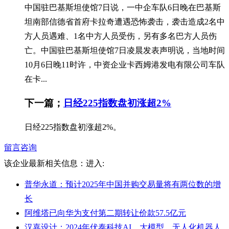
中国驻巴基斯坦使馆7日说，一中企车队6日晚在巴基斯
坦南部信德省首府卡拉奇遭遇恐怖袭击，袭击造成2名中
方人员遇难、1名中方人员受伤，另有多名巴方人员伤
亡。中国驻巴基斯坦使馆7日凌晨发表声明说，当地时间
10月6日晚11时许，中资企业卡西姆港发电有限公司车队
在卡...
下一篇；
日经225指数盘初涨超2%
日经225指数盘初涨超2%。
留言咨询
该企业最新相关信息：
进入:
普华永道：预计2025年中国并购交易量将有两位数的增
长
阿维塔已向华为支付第二期转让价款57.5亿元
汉嘉设计：2024年伏泰科技AI、大模型、无人化机器人