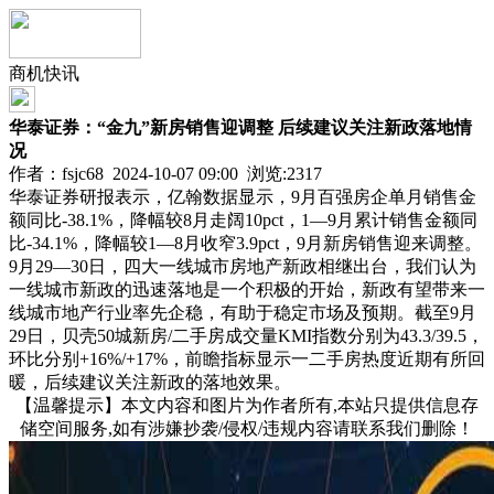
商机快讯
华泰证券：“金九”新房销售迎调整 后续建议关注新政落地情
况
作者：fsjc68 2024-10-07 09:00 浏览:
2317
华泰证券研报表示，亿翰数据显示，9月百强房企单月销售金
额同比-38.1%，降幅较8月走阔10pct，1—9月累计销售金额同
比-34.1%，降幅较1—8月收窄3.9pct，9月新房销售迎来调整。
9月29—30日，四大一线城市房地产新政相继出台，我们认为
一线城市新政的迅速落地是一个积极的开始，新政有望带来一
线城市地产行业率先企稳，有助于稳定市场及预期。截至9月
29日，贝壳50城新房/二手房成交量KMI指数分别为43.3/39.5，
环比分别+16%/+17%，前瞻指标显示一二手房热度近期有所回
暖，后续建议关注新政的落地效果。
【温馨提示】本文内容和图片为作者所有,本站只提供信息存
储空间服务,如有涉嫌抄袭/侵权/违规内容请联系我们删除！