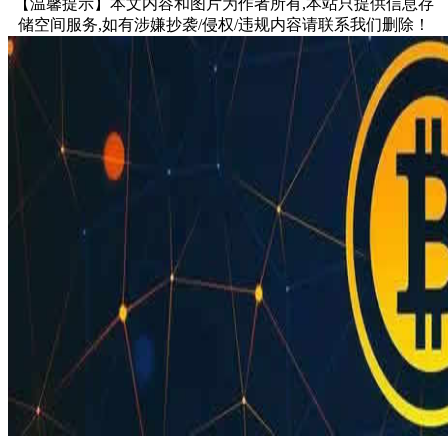
【温馨提示】本文内容和图片为作者所有,本站只提供信息存
储空间服务,如有涉嫌抄袭/侵权/违规内容请联系我们删除！