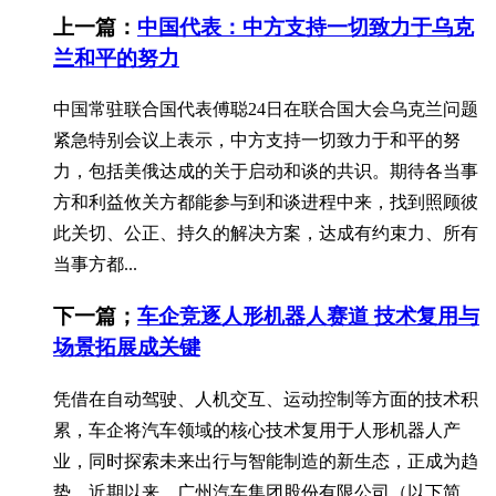
上一篇：
中国代表：中方支持一切致力于乌克
兰和平的努力
中国常驻联合国代表傅聪24日在联合国大会乌克兰问题
紧急特别会议上表示，中方支持一切致力于和平的努
力，包括美俄达成的关于启动和谈的共识。期待各当事
方和利益攸关方都能参与到和谈进程中来，找到照顾彼
此关切、公正、持久的解决方案，达成有约束力、所有
当事方都...
下一篇；
车企竞逐人形机器人赛道 技术复用与
场景拓展成关键
凭借在自动驾驶、人机交互、运动控制等方面的技术积
累，车企将汽车领域的核心技术复用于人形机器人产
业，同时探索未来出行与智能制造的新生态，正成为趋
势。近期以来，广州汽车集团股份有限公司（以下简