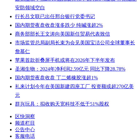
安防领域空白
行长吕文联已出任邢台银行党委书记
国内期货夜盘收盘涨多跌少 纯碱涨超2%
商务部部长王文涛向美国新任贸易代表致信
市场监管总局副局长束为会见美国宝洁公司全球董事长
詹慕仁
苹果首款折叠屏手机或将在2026年下半年发布
圣湘生物：2024年净利润2.59亿元 同比下降28.78%
国内期货夜盘收盘 丁二烯橡胶涨超1%
礼来计划今年在美国新建四座工厂 投资额或超270亿美
元
群兴玩具：拟收购天宽科技不低于51%股权
区快洞察
频道栏目
公告中心
客服电话