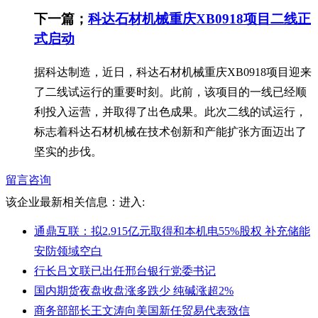
下一篇；
科达石材机械重庆XB0918项目二线正
式启动
据科达制造，近日，科达石材机械重庆XB0918项目迎来
了二线试运行的重要时刻。此前，该项目的一线已经顺
利投入运营，并取得了出色成果。此次二线的试运行，
标志着科达石材机械在技术创新和产能扩张方面迈出了
坚实的步伐。
留言咨询
该企业最新相关信息：
进入:
通鼎互联：拟2.915亿元取得和本机电55%股权 补充储能
安防领域空白
行长吕文联已出任邢台银行党委书记
国内期货夜盘收盘涨多跌少 纯碱涨超2%
商务部部长王文涛向美国新任贸易代表致信