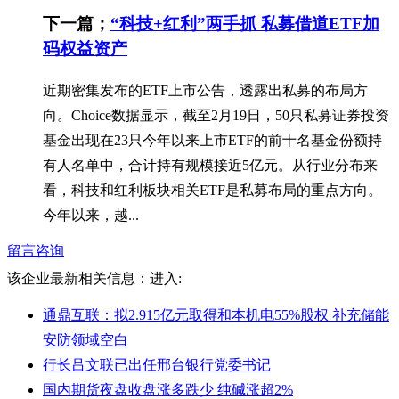
下一篇；
“科技+红利”两手抓 私募借道ETF加
码权益资产
近期密集发布的ETF上市公告，透露出私募的布局方
向。Choice数据显示，截至2月19日，50只私募证券投资
基金出现在23只今年以来上市ETF的前十名基金份额持
有人名单中，合计持有规模接近5亿元。从行业分布来
看，科技和红利板块相关ETF是私募布局的重点方向。
今年以来，越...
留言咨询
该企业最新相关信息：
进入:
通鼎互联：拟2.915亿元取得和本机电55%股权 补充储能
安防领域空白
行长吕文联已出任邢台银行党委书记
国内期货夜盘收盘涨多跌少 纯碱涨超2%