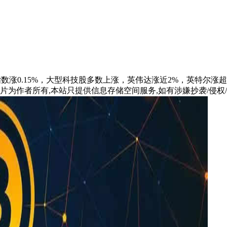
0指数涨0.15%，大型科技股多数上涨，英伟达涨近2%，英特尔涨超
片为作者所有,本站只提供信息存储空间服务,如有涉嫌抄袭/侵权