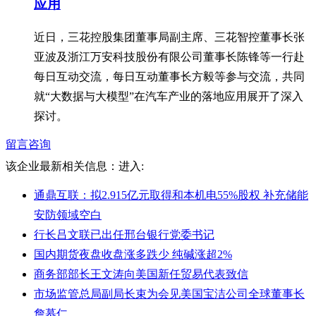
应用
近日，三花控股集团董事局副主席、三花智控董事长张
亚波及浙江万安科技股份有限公司董事长陈锋等一行赴
每日互动交流，每日互动董事长方毅等参与交流，共同
就“大数据与大模型”在汽车产业的落地应用展开了深入
探讨。
留言咨询
该企业最新相关信息：
进入:
通鼎互联：拟2.915亿元取得和本机电55%股权 补充储能
安防领域空白
行长吕文联已出任邢台银行党委书记
国内期货夜盘收盘涨多跌少 纯碱涨超2%
商务部部长王文涛向美国新任贸易代表致信
市场监管总局副局长束为会见美国宝洁公司全球董事长
詹慕仁