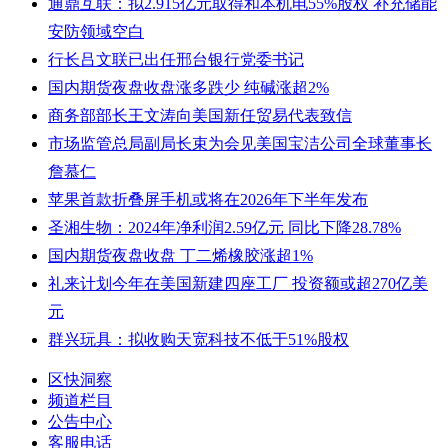
通鼎互联：拟2.915亿元取得和本机电55%股权 补充储能
安防领域空白
行长吕文联已出任邢台银行党委书记
国内期货夜盘收盘涨多跌少 纯碱涨超2%
商务部部长王文涛向美国新任贸易代表致信
市场监管总局副局长束为会见美国宝洁公司全球董事长
詹慕仁
苹果首款折叠屏手机或将在2026年下半年发布
圣湘生物：2024年净利润2.59亿元 同比下降28.78%
国内期货夜盘收盘 丁二烯橡胶涨超1%
礼来计划今年在美国新建四座工厂 投资额或超270亿美
元
群兴玩具：拟收购天宽科技不低于51%股权
区快洞察
频道栏目
公告中心
客服电话