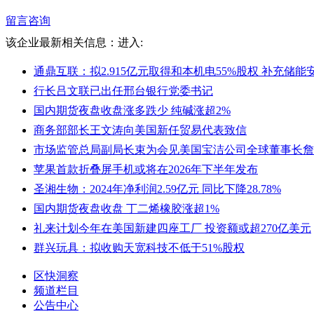
留言咨询
该企业最新相关信息：
进入:
通鼎互联：拟2.915亿元取得和本机电55%股权 补充储
行长吕文联已出任邢台银行党委书记
国内期货夜盘收盘涨多跌少 纯碱涨超2%
商务部部长王文涛向美国新任贸易代表致信
市场监管总局副局长束为会见美国宝洁公司全球董事长詹
苹果首款折叠屏手机或将在2026年下半年发布
圣湘生物：2024年净利润2.59亿元 同比下降28.78%
国内期货夜盘收盘 丁二烯橡胶涨超1%
礼来计划今年在美国新建四座工厂 投资额或超270亿美元
群兴玩具：拟收购天宽科技不低于51%股权
区快洞察
频道栏目
公告中心