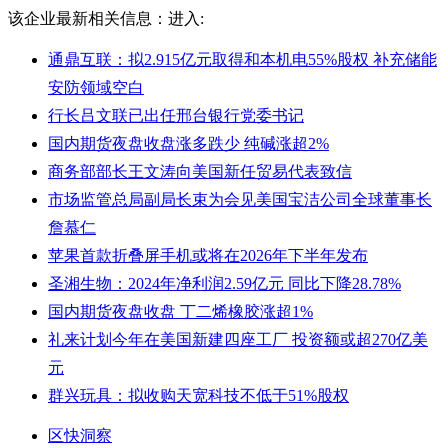
该企业最新相关信息：
进入:
通鼎互联：拟2.915亿元取得和本机电55%股权 补充储能
安防领域空白
行长吕文联已出任邢台银行党委书记
国内期货夜盘收盘涨多跌少 纯碱涨超2%
商务部部长王文涛向美国新任贸易代表致信
市场监管总局副局长束为会见美国宝洁公司全球董事长
詹慕仁
苹果首款折叠屏手机或将在2026年下半年发布
圣湘生物：2024年净利润2.59亿元 同比下降28.78%
国内期货夜盘收盘 丁二烯橡胶涨超1%
礼来计划今年在美国新建四座工厂 投资额或超270亿美
元
群兴玩具：拟收购天宽科技不低于51%股权
区快洞察