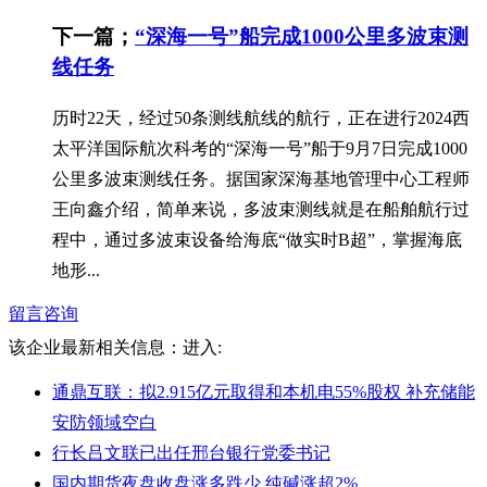
下一篇；
“深海一号”船完成1000公里多波束测
线任务
历时22天，经过50条测线航线的航行，正在进行2024西
太平洋国际航次科考的“深海一号”船于9月7日完成1000
公里多波束测线任务。据国家深海基地管理中心工程师
王向鑫介绍，简单来说，多波束测线就是在船舶航行过
程中，通过多波束设备给海底“做实时B超”，掌握海底
地形...
留言咨询
该企业最新相关信息：
进入:
通鼎互联：拟2.915亿元取得和本机电55%股权 补充储能
安防领域空白
行长吕文联已出任邢台银行党委书记
国内期货夜盘收盘涨多跌少 纯碱涨超2%