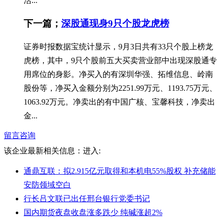
活...
下一篇；
深股通现身9只个股龙虎榜
证券时报数据宝统计显示，9月3日共有33只个股上榜龙
虎榜，其中，9只个股前五大买卖营业部中出现深股通专
用席位的身影。净买入的有深圳华强、拓维信息、岭南
股份等，净买入金额分别为2251.99万元、1193.75万元、
1063.92万元。净卖出的有中国广核、宝馨科技，净卖出
金...
留言咨询
该企业最新相关信息：
进入:
通鼎互联：拟2.915亿元取得和本机电55%股权 补充储能
安防领域空白
行长吕文联已出任邢台银行党委书记
国内期货夜盘收盘涨多跌少 纯碱涨超2%