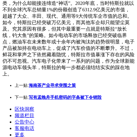
类，为什么却能接连缔造“神话”。2020年底，当时特斯拉就以
不到全球汽车总销量1%的份额创造了6312.9亿美元的市值，
超越了大众、丰田、现代、通用等9大传统车企市值的总和。
如今，特斯拉已经突破万亿美元，而其他车企却只能望尘莫
及。究其原因有很多，但其中最重要一点就是特斯拉“放长
线，钓大鱼”的策略。如今电动车的市场释放已经突破临界
点，燃油车在未来数年或十余年内被淘汰的趋势很明显，电子
产品被加持在电动车上，促成了汽车价值的不断攀升。不过，
鲜花和掌声之下依然藏着隐忧，特斯拉市值暴涨下存在的风险
仍不可忽视。汽车电子化带来了一系列的问题，作为全球新能
源电动车领头羊，特斯拉的每一步都必须结结实实的踩在地
上。
上一贴:
海南茶产业寻求突围之策
下一贴:
写有孟晚舟手机密码的字条被下令销毁
区快洞察
频道栏目
公告中心
客服电话
更多